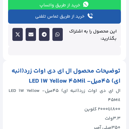
خرید از طریق واتساپ
خرید از طریق تماس تلفنی
این محصول را به اشتراک
بگذارید:
توضیحات محصول ال ای دی ۱وات زرد(انبه
ای) ۴۵میل- LED 1W Yellow 45Mil
ال ای دی ۱وات زرد(انبه ای) ۴۵میل- LED 1W Yellow
45Mil
۱۸۰۰تا۲۰۰۰ کلوین
۳.۳ولت
۳۵۰میلی آمپر