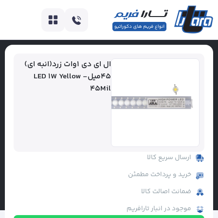
ال ای دی ۱وات زرد(انبه ای)
۴۵میل- LED 1W Yellow
45Mil
ارسال سریع کالا
خرید و پرداخت مطمئن
ضمانت اصالت کالا
موجود در انبار تارافریم