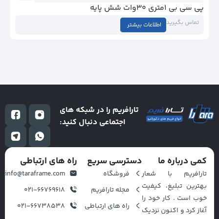
پی سی بی ۱متری ۱۸وات شش پایه
تماس بگیرید
اطلاعات بیشتر
تارافریم را در شبکه های
اجتماعی دنبال کنید:
کمی درباره ما
دسترسی سریع
راه های ارتباطی
تارافریم با شعار
فروشگاه
info@taraframe.com
بهترین تبلیغ، کیفیت
مجله تارافریم
021-66769618
خوب است . کار خود را
راه های ارتباطی
021-66738538
آغاز کرد و اکنون نزدیک