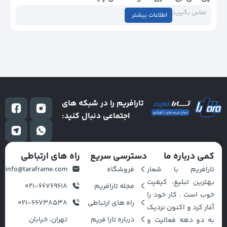
تماس بگیرید
اطلاعات بیشتر
تارافریم را در شبکه های
اجتماعی دنبال کنید:
کمی درباره ما
دسترسی سریع
راه های ارتباطی
تارافریم با شعار
فروشگاه
info@taraframe.com
بهترین تبلیغ، کیفیت
مجله تارافریم
021-66769618
خوب است . کار خود را
راه های ارتباطی
021-66738538
آغاز کرد و اکنون نزدیک
درباره تارا فریم
تهران، خیابان
به دو دهه فعالیت و