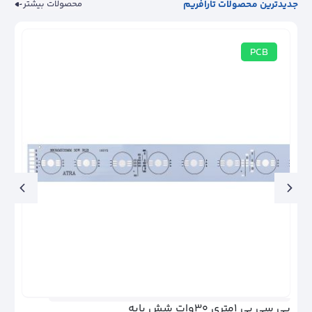
جدیدترین محصولات تارافریم
محصولات بیشتر
PCB
پی سی بی ۱متری ۱۸وات شش پایه