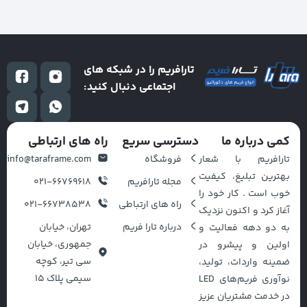
تارافریم را در شبکه های
اجتماعی دنبال کنید:
کمی درباره ما
دسترسی سریع
راه های ارتباطی
تارافریم با شعار
فروشگاه
info@taraframe.com
بهترین تبلیغ، کیفیت
مجله تارافریم
021-66769618
خوب است . کار خود را
راه های ارتباطی
021-66738538
آغاز کرد و اکنون نزدیک
درباره تارا فریم
تهران، خیابان
به دو دهه فعالیت و
جمهوری، خیابان
اولین و پیشرو در
سی تیر، کوچه
ضمینه واردات، تولید،
سیمی پلاک ۱۵
نوآوری فریم‌های LED
در خدمت مشتریان عزیز